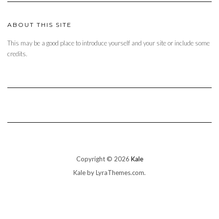
ABOUT THIS SITE
This may be a good place to introduce yourself and your site or include some
credits.
Copyright © 2026
Kale
Kale
by LyraThemes.com.