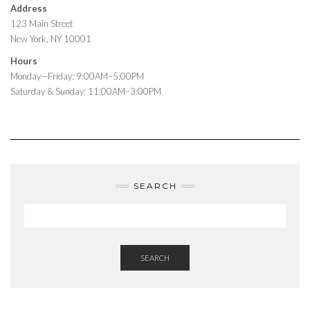
Address
123 Main Street
New York, NY 10001
Hours
Monday—Friday: 9:00AM–5:00PM
Saturday & Sunday: 11:00AM–3:00PM
SEARCH
SEARCH