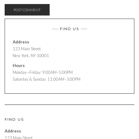
FIND US
Address
123 Main Street
New York, NY 10001
Hours
Monday—Friday: 9:00AM–5:00PM
Saturday & Sunday: 11:00AM–3:00PM
FIND US
Address
123 Main Street