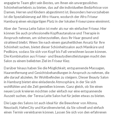
engagierte Team gibt sein Bestes, um Ihnen ein unvergessliches
Schönheitserlebnis zu bieten, das auf die individuellen Bedürfnisse von
Damen, Herren und Kindern abgestimmt ist. Besonders hervorzuheben
ist die Spezialisierung auf Afro-Haare, wodurch der Afro Friseur
Hamburg einen einzigartigen Platz in der lokalen Friseurszene einnimmt.
Aber der Teresa Leite Salon ist mehr als nur ein einfacher Friseur. Hier
können Sie auch professionelle Kopfhautanalyse und Therapie in
Anspruch nehmen, um sicherzustellen, dass Ihr Haar gesund und
strahlend bleibt. Wenn Sie nach einem ganzheitlichen Ansatz für Ihre
Schönheit suchen, bietet dieser Schönheitssalon auch Maniküre und
Pediküre, sodass Sie sich von Kopf bis Fuß verwöhnen lassen können.
Die Kombination aus Friseur- und Beautydienstleistungen macht den
Salon zu einem beliebten Ziel im Friseur Kiez.
Darüber hinaus haben Sie die Möglichkeit, entspannende Massagen,
Haarentfernung und Gesichtsbehandlungen in Anspruch zu nehmen, die
alle darauf abzielen, Ihr Wohlbefinden zu steigern. Dieser Beauty Salon
in Hamburg bietet eine einladende Atmosphäre, in der Sie sich
wohlfühlen und die Zeit genießen können. Ganz gleich, ob Sie einen
neuen Look kreieren möchten oder einfach nur eine entspannende
Auszeit suchen, der Teresa Leite Salon hat für jeden etwas zu bieten.
Die Lage des Salons ist auch ideal für die Bewohner von Altona,
Neustadt, HafenCity und Karolinenviertel, da Sie schnell und einfach
einen Termin vereinbaren können. Lassen Sie sich von den erfahrenen