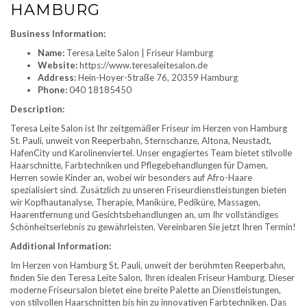
HAMBURG
Business Information:
Name:
Teresa Leite Salon | Friseur Hamburg
Website:
https://www.teresaleitesalon.de
Address:
Hein-Hoyer-Straße 76, 20359 Hamburg
Phone:
040 18185450
Description:
Teresa Leite Salon ist Ihr zeitgemäßer Friseur im Herzen von Hamburg
St. Pauli, unweit von Reeperbahn, Sternschanze, Altona, Neustadt,
HafenCity und Karolinenviertel. Unser engagiertes Team bietet stilvolle
Haarschnitte, Farbtechniken und Pflegebehandlungen für Damen,
Herren sowie Kinder an, wobei wir besonders auf Afro-Haare
spezialisiert sind. Zusätzlich zu unseren Friseurdienstleistungen bieten
wir Kopfhautanalyse, Therapie, Maniküre, Pediküre, Massagen,
Haarentfernung und Gesichtsbehandlungen an, um Ihr vollständiges
Schönheitserlebnis zu gewährleisten. Vereinbaren Sie jetzt Ihren Termin!
Additional Information:
Im Herzen von Hamburg St. Pauli, unweit der berühmten Reeperbahn,
finden Sie den Teresa Leite Salon, Ihren idealen Friseur Hamburg. Dieser
moderne Friseursalon bietet eine breite Palette an Dienstleistungen,
von stilvollen Haarschnitten bis hin zu innovativen Farbtechniken. Das